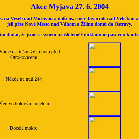
Akce Myjava 27. 6. 2004
na Veselí nad Moravou a další os. směr Javorník nad Veličkou alia
jeli přes Nové Mesto nad Váhom a Žilinu domů do Ostravy.
m dodat, že jsme se synem prošli téměř důkladnou pasovou kontr
ždíme os. tuším že to bylo před
Otrokovicemi
Někde na trati 244
Před vrcholovým tunelem
Docela mokro