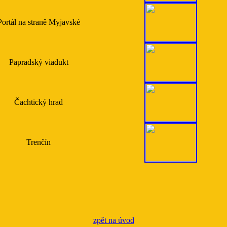
Portál na straně Myjavské
Papradský viadukt
Čachtický hrad
Trenčín
zpět na úvod