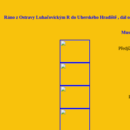
Ráno z Ostravy Luhačovickým R do Uherského Hradiště , dál os. 
Musí
Předjí