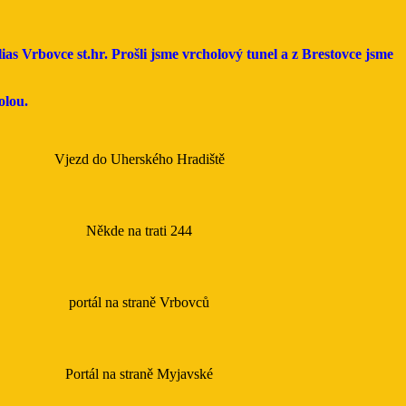
s Vrbovce st.hr. Prošli jsme vrcholový tunel a z Brestovce jsme
olou.
Vjezd do Uherského Hradiště
Někde na trati 244
portál na straně Vrbovců
Portál na straně Myjavské